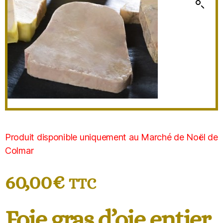
Produit disponible uniquement au Marché de Noël de
Colmar
60,00
€
TTC
Foie gras d’oie entier