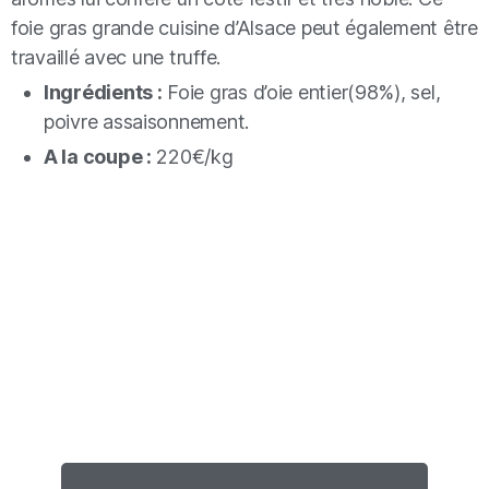
foie gras grande cuisine d’Alsace peut également être
travaillé avec une truffe.
Ingrédients :
Foie gras d’oie entier(98%), sel,
poivre assaisonnement.
A la coupe :
220€/kg
VOUS NE TROUVEZ PAS VOTRE
BONHEUR ?
Nous faisons aussi du sur-mesure.